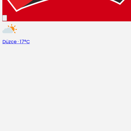
Düzce
·
17°C