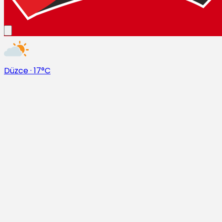
Düzce
·
17°C