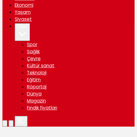
Ekonomi
Yaşam
Siyaset
Diğer
Spor
Sağlık
Çevre
Kültür sanat
Teknoloji
Eğitim
Röportaj
Dünya
Magazin
Fındık fiyatları