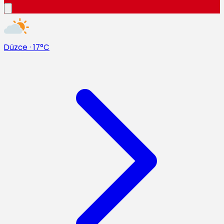
Düzce
·
17°C