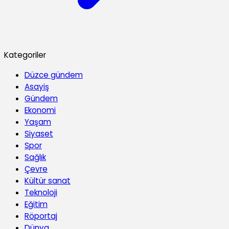
Kategoriler
Düzce gündem
Asayiş
Gündem
Ekonomi
Yaşam
Siyaset
Spor
Sağlık
Çevre
Kültür sanat
Teknoloji
Eğitim
Röportaj
Dünya