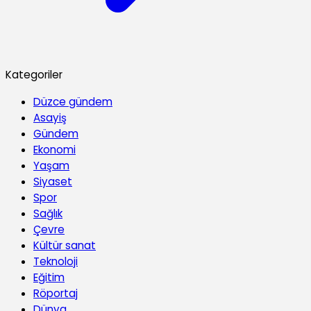
Kategoriler
Düzce gündem
Asayiş
Gündem
Ekonomi
Yaşam
Siyaset
Spor
Sağlık
Çevre
Kültür sanat
Teknoloji
Eğitim
Röportaj
Dünya