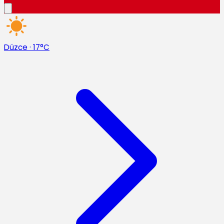
Düzce
·
17°C