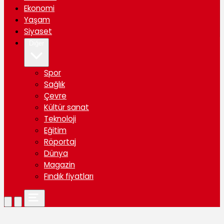
Ekonomi
Yaşam
Siyaset
Diğer
Spor
Sağlık
Çevre
Kültür sanat
Teknoloji
Eğitim
Röportaj
Dünya
Magazin
Fındık fiyatları