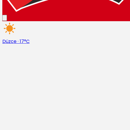
Düzce
·
17°C