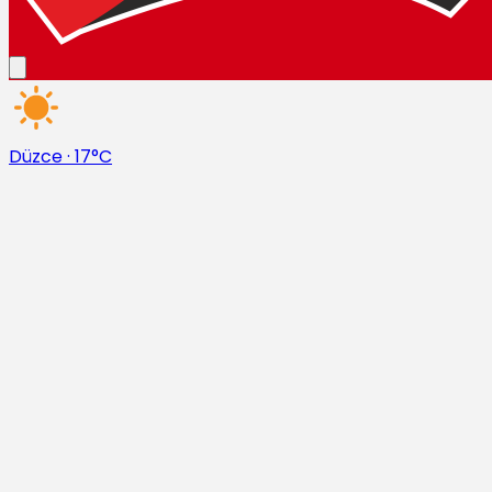
Düzce
·
17°C