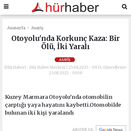
Anasayfa
Asayiş
Otoyolu'nda Korkunç Kaza: Bir
Ölü, İki Yaralı
ASAYIŞ
(HürHaber) - Hür Haber Merkezi | 25.08.2025 - 09:33, Güncelleme:
25.08.2025 - 09:38
Kuzey Marmara Otoyolu’nda otomobilin
çarptığı yaya hayatını kaybetti.Otomobilde
bulunan iki kişi yaralandı
ABONE OL