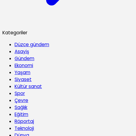
Kategoriler
Düzce gündem
Asayiş
Gündem
Ekonomi
Yaşam
Siyaset
Kültür sanat
Spor
Çevre
Sağlık
Eğitim
Röportaj
Teknoloji
Dünya