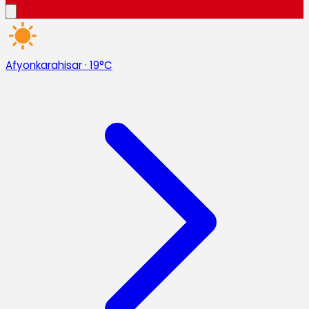
Afyonkarahisar
·
19°C