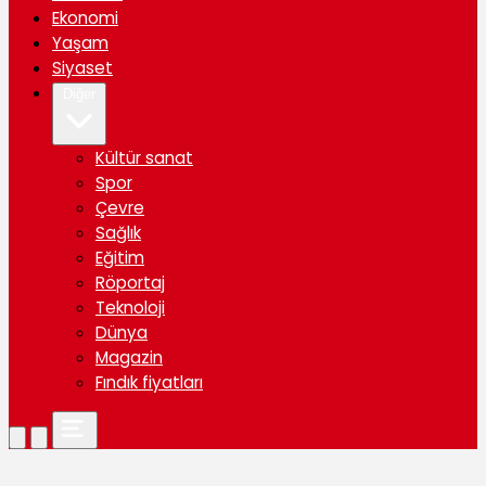
Ekonomi
Yaşam
Siyaset
Diğer
Kültür sanat
Spor
Çevre
Sağlık
Eğitim
Röportaj
Teknoloji
Dünya
Magazin
Fındık fiyatları