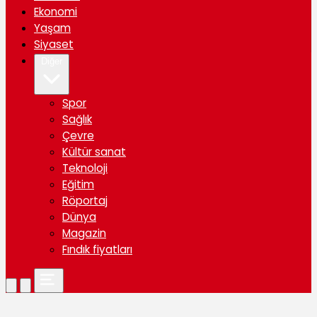
Ekonomi
Yaşam
Siyaset
Diğer
Spor
Sağlık
Çevre
Kültür sanat
Teknoloji
Eğitim
Röportaj
Dünya
Magazin
Fındık fiyatları