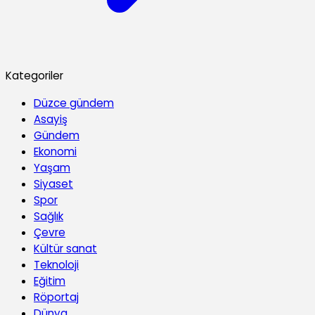
Kategoriler
Düzce gündem
Asayiş
Gündem
Ekonomi
Yaşam
Siyaset
Spor
Sağlık
Çevre
Kültür sanat
Teknoloji
Eğitim
Röportaj
Dünya