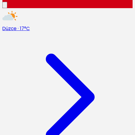
Düzce
·
17°C