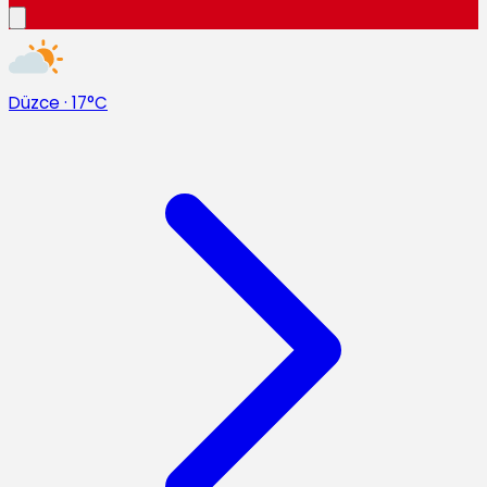
Düzce
·
17°C