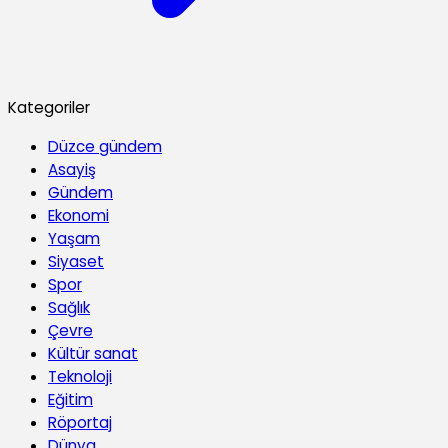
Kategoriler
Düzce gündem
Asayiş
Gündem
Ekonomi
Yaşam
Siyaset
Spor
Sağlık
Çevre
Kültür sanat
Teknoloji
Eğitim
Röportaj
Dünya