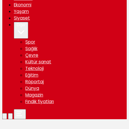
Ekonomi
Yaşam
Siyaset
Diğer
Spor
Sağlık
Çevre
Kültür sanat
Teknoloji
Eğitim
Röportaj
Dünya
Magazin
Fındık fiyatları