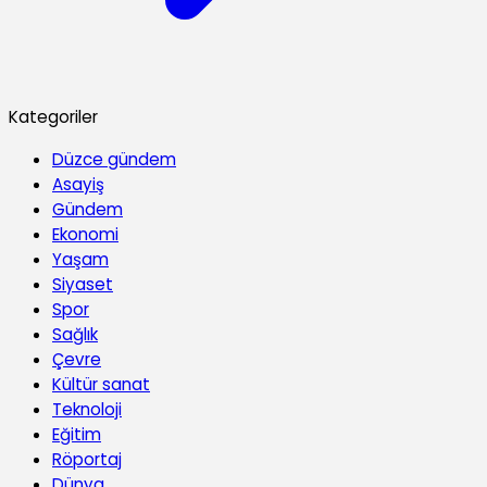
Kategoriler
Düzce gündem
Asayiş
Gündem
Ekonomi
Yaşam
Siyaset
Spor
Sağlık
Çevre
Kültür sanat
Teknoloji
Eğitim
Röportaj
Dünya