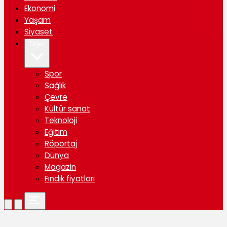
Ekonomi
Yaşam
Siyaset
Diğer
Spor
Sağlık
Çevre
Kültür sanat
Teknoloji
Eğitim
Röportaj
Dünya
Magazin
Fındık fiyatları