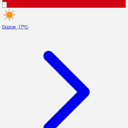
Düzce
·
17°C