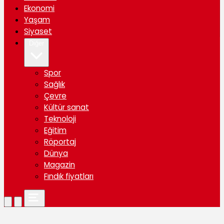
Ekonomi
Yaşam
Siyaset
Diğer
Spor
Sağlık
Çevre
Kültür sanat
Teknoloji
Eğitim
Röportaj
Dünya
Magazin
Fındık fiyatları