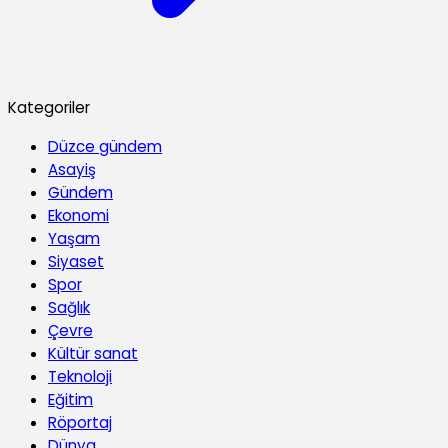
Kategoriler
Düzce gündem
Asayiş
Gündem
Ekonomi
Yaşam
Siyaset
Spor
Sağlık
Çevre
Kültür sanat
Teknoloji
Eğitim
Röportaj
Dünya