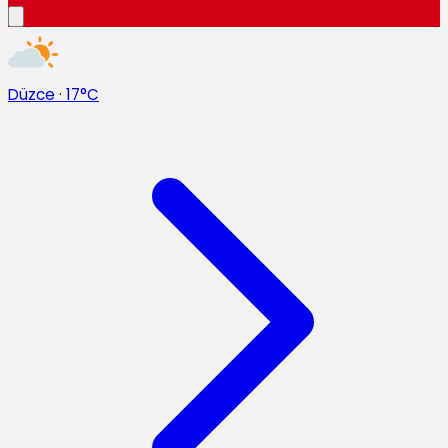
Düzce
·
17°C