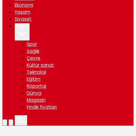
Ekonomi
Yaşam
Siyaset
Diğer
Spor
Sağlık
Çevre
Kültür sanat
Teknoloji
Eğitim
Röportaj
Dünya
Magazin
Fındık fiyatları