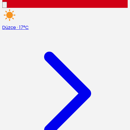
Düzce
·
17°C