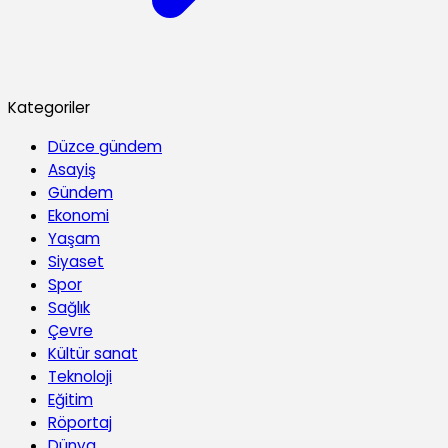
Kategoriler
Düzce gündem
Asayiş
Gündem
Ekonomi
Yaşam
Siyaset
Spor
Sağlık
Çevre
Kültür sanat
Teknoloji
Eğitim
Röportaj
Dünya