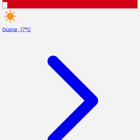
Düzce
·
17°C