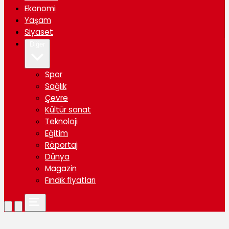
Ekonomi
Yaşam
Siyaset
Diğer
Spor
Sağlık
Çevre
Kültür sanat
Teknoloji
Eğitim
Röportaj
Dünya
Magazin
Fındık fiyatları