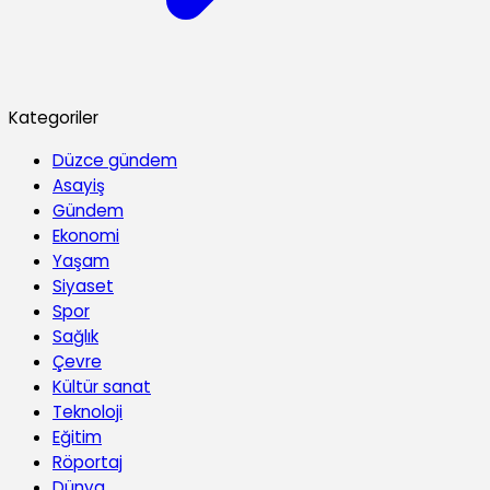
Kategoriler
Düzce gündem
Asayiş
Gündem
Ekonomi
Yaşam
Siyaset
Spor
Sağlık
Çevre
Kültür sanat
Teknoloji
Eğitim
Röportaj
Dünya