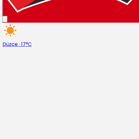
Düzce
·
17°C