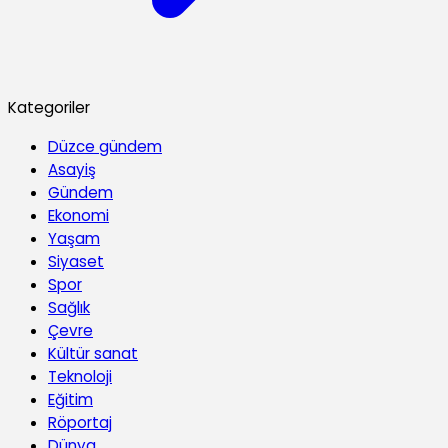
Kategoriler
Düzce gündem
Asayiş
Gündem
Ekonomi
Yaşam
Siyaset
Spor
Sağlık
Çevre
Kültür sanat
Teknoloji
Eğitim
Röportaj
Dünya