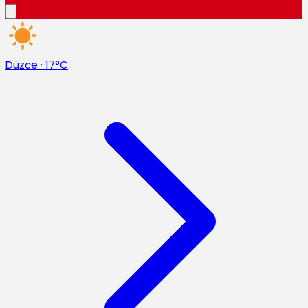
Düzce
·
17°C