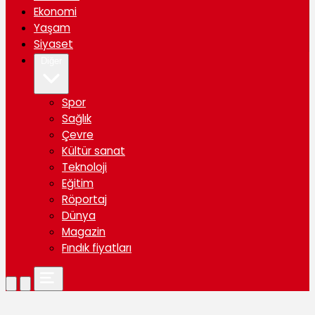
Ekonomi
Yaşam
Siyaset
Diğer
Spor
Sağlık
Çevre
Kültür sanat
Teknoloji
Eğitim
Röportaj
Dünya
Magazin
Fındık fiyatları