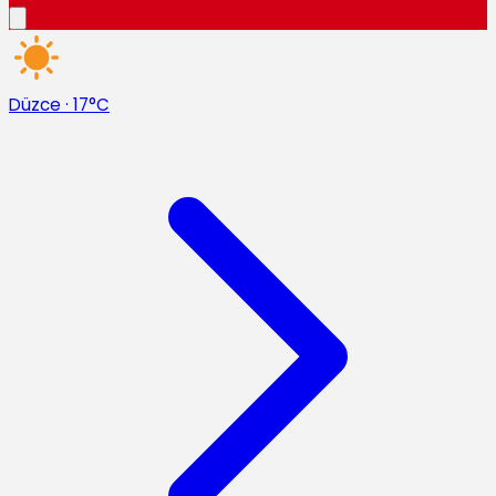
Düzce
·
17°C