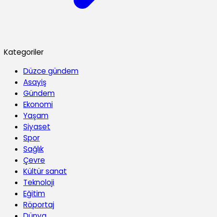
Kategoriler
Düzce gündem
Asayiş
Gündem
Ekonomi
Yaşam
Siyaset
Spor
Sağlık
Çevre
Kültür sanat
Teknoloji
Eğitim
Röportaj
Dünya