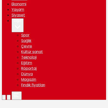
Ekonomi
Yaşam
Siyaset
Diğer
Spor
Sağlık
Çevre
Kültür sanat
Teknoloji
Eğitim
Röportaj
Dünya
Magazin
Fındık fiyatları