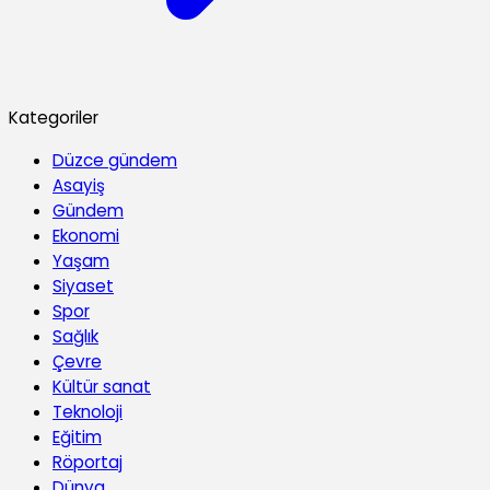
Kategoriler
Düzce gündem
Asayiş
Gündem
Ekonomi
Yaşam
Siyaset
Spor
Sağlık
Çevre
Kültür sanat
Teknoloji
Eğitim
Röportaj
Dünya