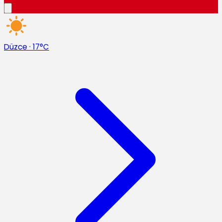
Düzce
·
17°C