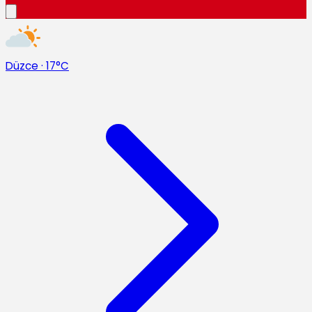
Düzce
·
17°C