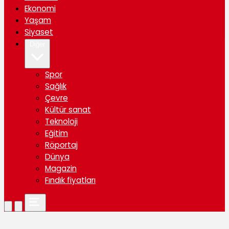
Ekonomi
Yaşam
Siyaset
Diğer
Spor
Sağlık
Çevre
Kültür sanat
Teknoloji
Eğitim
Röportaj
Dünya
Magazin
Fındık fiyatları