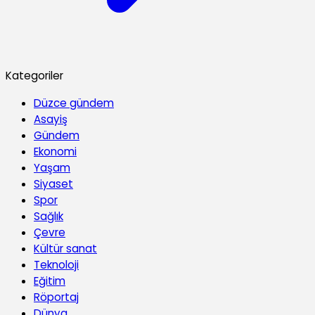
Kategoriler
Düzce gündem
Asayiş
Gündem
Ekonomi
Yaşam
Siyaset
Spor
Sağlık
Çevre
Kültür sanat
Teknoloji
Eğitim
Röportaj
Dünya