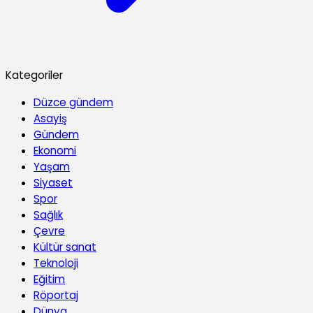
Kategoriler
Düzce gündem
Asayiş
Gündem
Ekonomi
Yaşam
Siyaset
Spor
Sağlık
Çevre
Kültür sanat
Teknoloji
Eğitim
Röportaj
Dünya