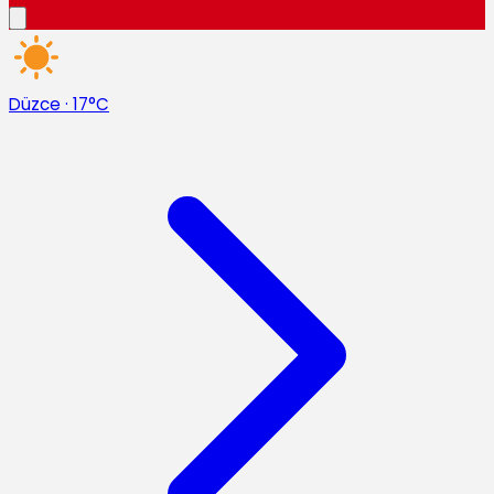
Düzce
·
17°C