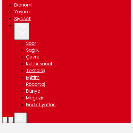
Ekonomi
Yaşam
Siyaset
Diğer
Spor
Sağlık
Çevre
Kültür sanat
Teknoloji
Eğitim
Röportaj
Dünya
Magazin
Fındık fiyatları