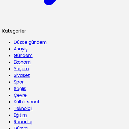
Kategoriler
Düzce gündem
Asayiş
Gündem
Ekonomi
Yaşam
Siyaset
Spor
Sağlık
Çevre
Kültür sanat
Teknoloji
Eğitim
Röportaj
Dünya