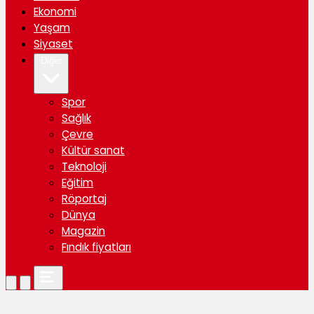
Ekonomi
Yaşam
Siyaset
Diğer
Spor
Sağlık
Çevre
Kültür sanat
Teknoloji
Eğitim
Röportaj
Dünya
Magazin
Fındık fiyatları