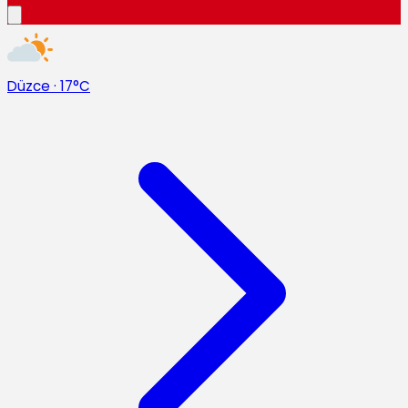
Düzce
·
17°C