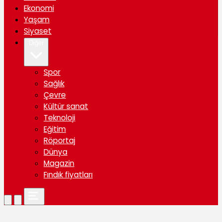
Ekonomi
Yaşam
Siyaset
Diğer
Spor
Sağlık
Çevre
Kültür sanat
Teknoloji
Eğitim
Röportaj
Dünya
Magazin
Fındık fiyatları