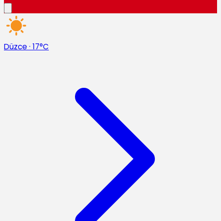
Düzce
·
17°C