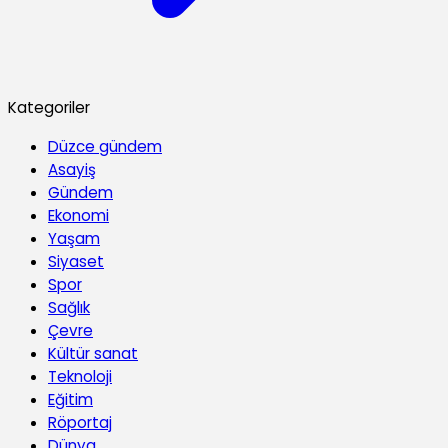
Kategoriler
Düzce gündem
Asayiş
Gündem
Ekonomi
Yaşam
Siyaset
Spor
Sağlık
Çevre
Kültür sanat
Teknoloji
Eğitim
Röportaj
Dünya