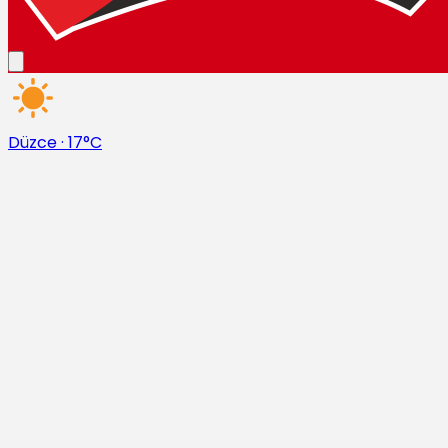
Düzce
·
17°C