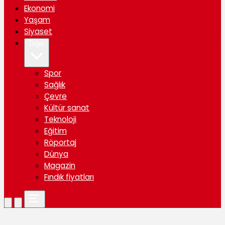
Ekonomi
Yaşam
Siyaset
Diğer
Spor
Sağlık
Çevre
Kültür sanat
Teknoloji
Eğitim
Röportaj
Dünya
Magazin
Fındık fiyatları