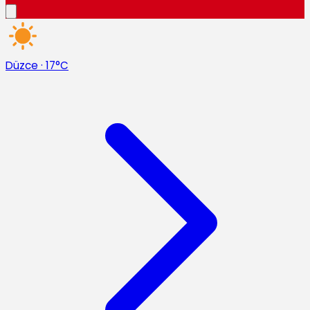
Düzce
·
17°C