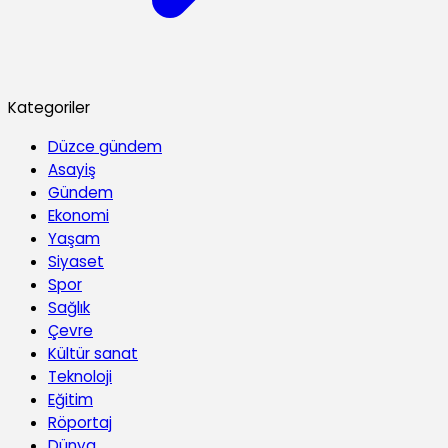
Kategoriler
Düzce gündem
Asayiş
Gündem
Ekonomi
Yaşam
Siyaset
Spor
Sağlık
Çevre
Kültür sanat
Teknoloji
Eğitim
Röportaj
Dünya