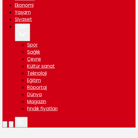
Ekonomi
Yaşam
Siyaset
Diğer
Spor
Sağlık
Çevre
Kültür sanat
Teknoloji
Eğitim
Röportaj
Dünya
Magazin
Fındık fiyatları