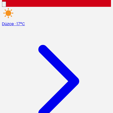
Düzce
·
17°C