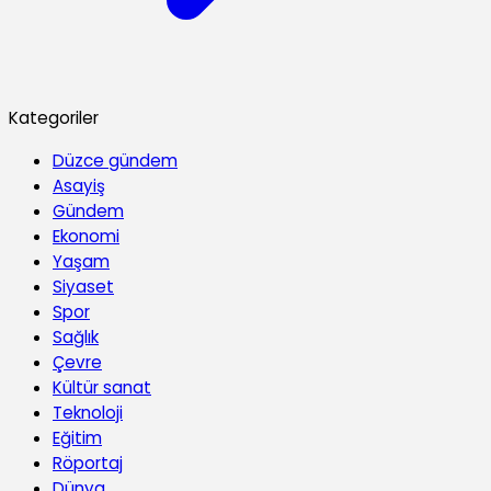
Kategoriler
Düzce gündem
Asayiş
Gündem
Ekonomi
Yaşam
Siyaset
Spor
Sağlık
Çevre
Kültür sanat
Teknoloji
Eğitim
Röportaj
Dünya