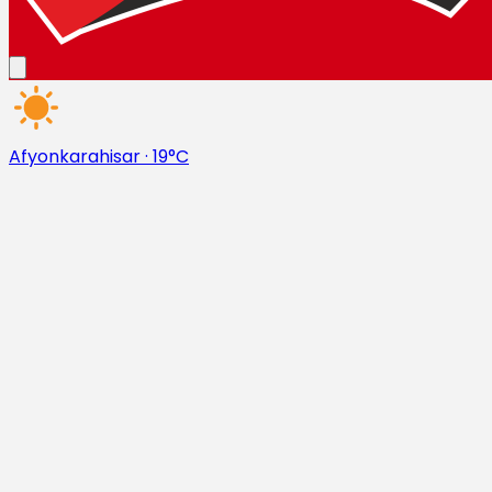
Afyonkarahisar
·
19°C