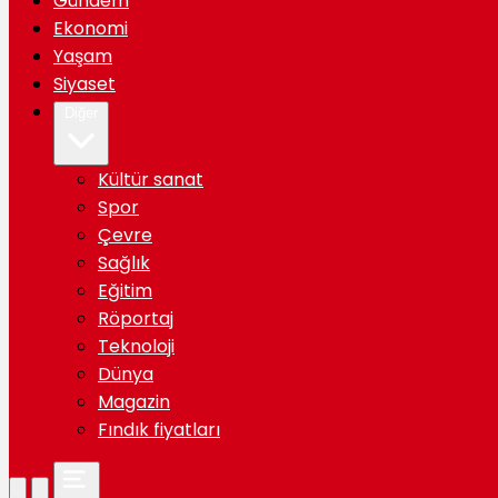
Gündem
Ekonomi
Yaşam
Siyaset
Diğer
Kültür sanat
Spor
Çevre
Sağlık
Eğitim
Röportaj
Teknoloji
Dünya
Magazin
Fındık fiyatları