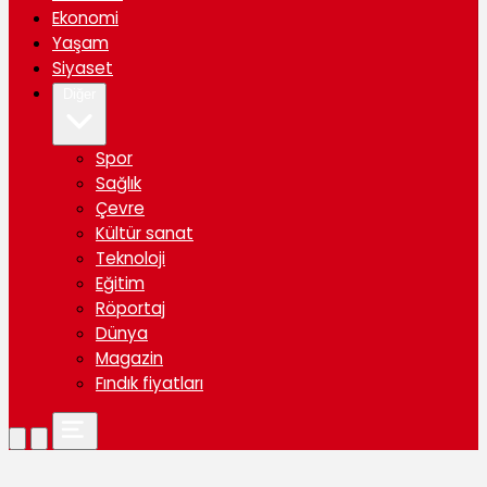
Ekonomi
Yaşam
Siyaset
Diğer
Spor
Sağlık
Çevre
Kültür sanat
Teknoloji
Eğitim
Röportaj
Dünya
Magazin
Fındık fiyatları