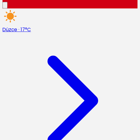
Düzce
·
17°C