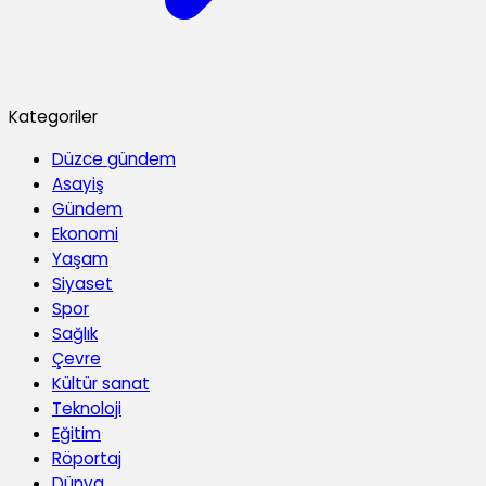
Kategoriler
Düzce gündem
Asayiş
Gündem
Ekonomi
Yaşam
Siyaset
Spor
Sağlık
Çevre
Kültür sanat
Teknoloji
Eğitim
Röportaj
Dünya