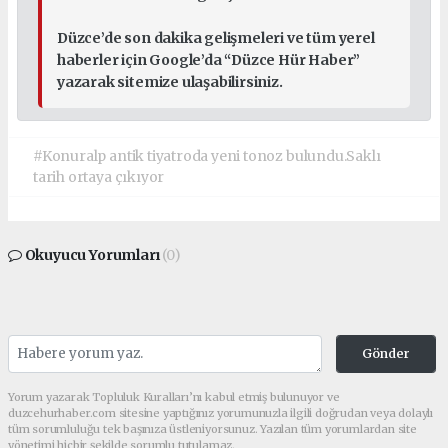
Düzce’de son dakika gelişmeleri ve tüm yerel
haberler için Google’da “Düzce Hür Haber”
yazarak sitemize ulaşabilirsiniz.
#Konuralp antik tiyatroda yeni tonoz bulundu.Saklı
tarih ortaya çıkıyor
Okuyucu Yorumları
(0)
Gönder
Yorum yazarak Topluluk Kuralları’nı kabul etmiş bulunuyor ve
duzcehurhaber.com sitesine yaptığınız yorumunuzla ilgili doğrudan veya dolaylı
tüm sorumluluğu tek başınıza üstleniyorsunuz. Yazılan tüm yorumlardan site
yönetimi hiçbir şekilde sorumlu tutulamaz.