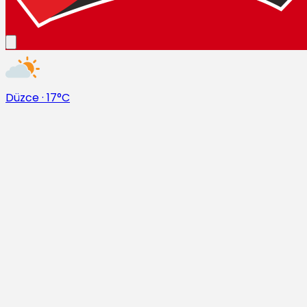
Düzce
·
17°C