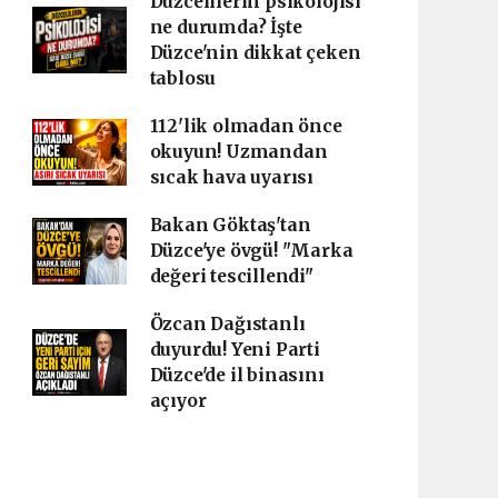
Düzcelilerin psikolojisi
ne durumda? İşte
Düzce'nin dikkat çeken
tablosu
112'lik olmadan önce
okuyun! Uzmandan
sıcak hava uyarısı
Bakan Göktaş'tan
Düzce'ye övgü! "Marka
değeri tescillendi"
Özcan Dağıstanlı
duyurdu! Yeni Parti
Düzce'de il binasını
açıyor