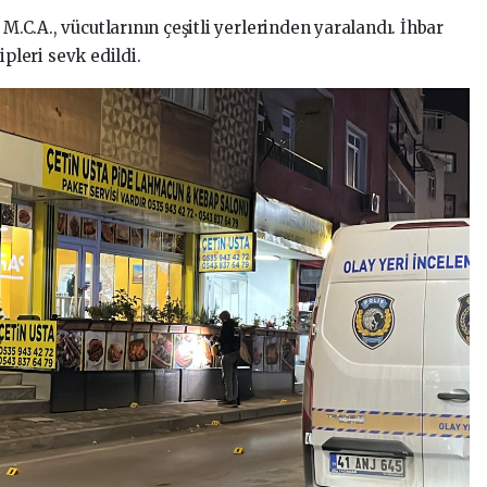
 M.C.A., vücutlarının çeşitli yerlerinden yaralandı. İhbar
ipleri sevk edildi.