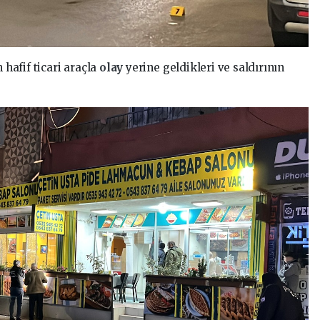
 hafif ticari araçla
olay
yerine geldikleri ve saldırının