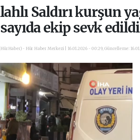
lahlı Saldırı kurşun ya
sayıda ekip sevk edildi
HürHaber) - Hür Haber Merkezi | 16.01.2026 - 00:29, Güncelleme: 16.01