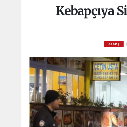
Kebapçıya Si
(
Asayiş