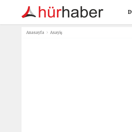
D
K
Anasayfa
Asayiş