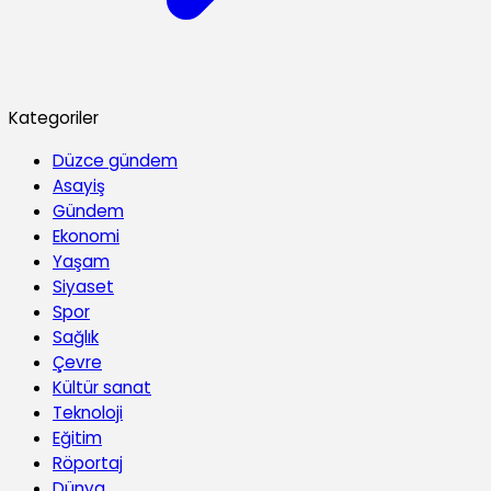
Kategoriler
Düzce gündem
Asayiş
Gündem
Ekonomi
Yaşam
Siyaset
Spor
Sağlık
Çevre
Kültür sanat
Teknoloji
Eğitim
Röportaj
Dünya