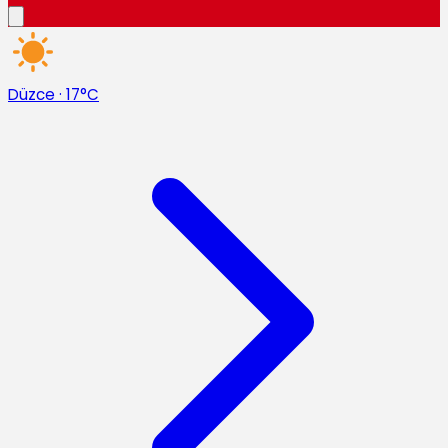
Düzce
·
17°C