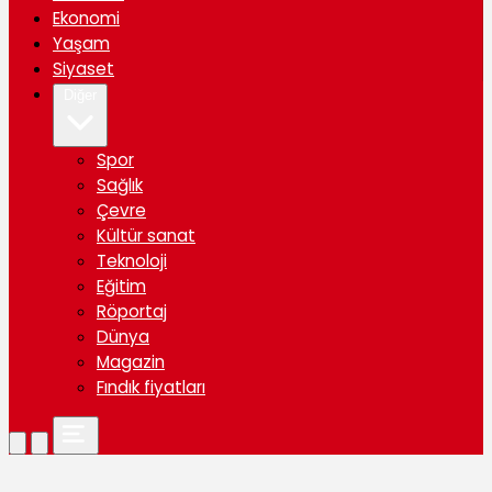
Ekonomi
Yaşam
Siyaset
Diğer
Spor
Sağlık
Çevre
Kültür sanat
Teknoloji
Eğitim
Röportaj
Dünya
Magazin
Fındık fiyatları