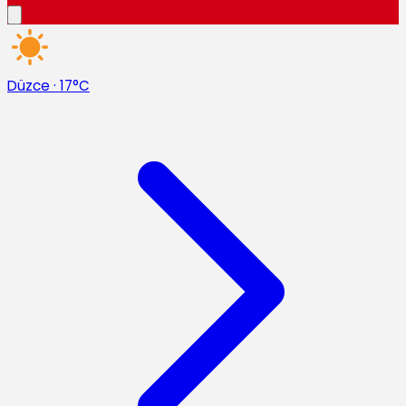
Düzce
·
17°C