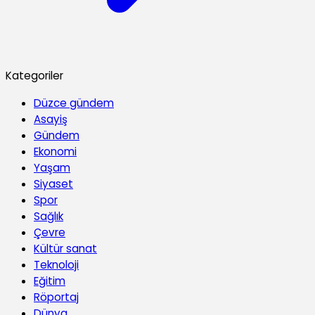
Kategoriler
Düzce gündem
Asayiş
Gündem
Ekonomi
Yaşam
Siyaset
Spor
Sağlık
Çevre
Kültür sanat
Teknoloji
Eğitim
Röportaj
Dünya