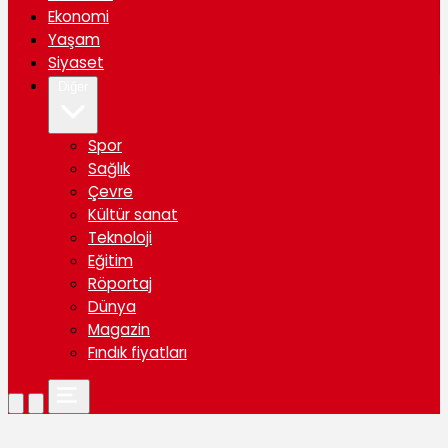
Ekonomi
Yaşam
Siyaset
Diğer
Spor
Sağlık
Çevre
Kültür sanat
Teknoloji
Eğitim
Röportaj
Dünya
Magazin
Fındık fiyatları