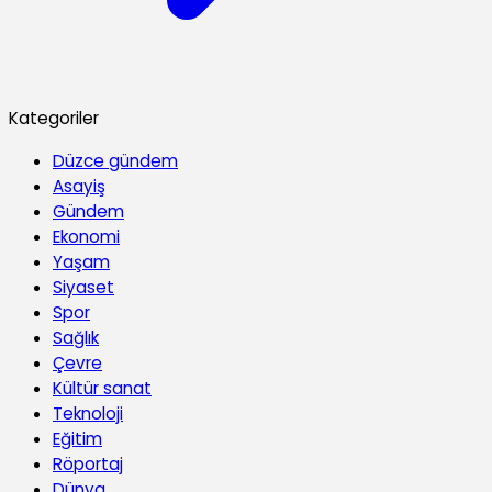
Kategoriler
Düzce gündem
Asayiş
Gündem
Ekonomi
Yaşam
Siyaset
Spor
Sağlık
Çevre
Kültür sanat
Teknoloji
Eğitim
Röportaj
Dünya