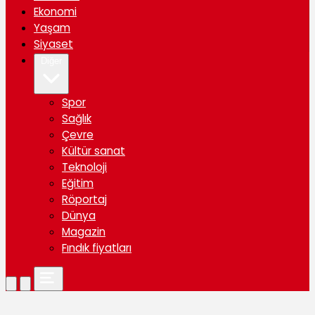
Ekonomi
Yaşam
Siyaset
Diğer
Spor
Sağlık
Çevre
Kültür sanat
Teknoloji
Eğitim
Röportaj
Dünya
Magazin
Fındık fiyatları