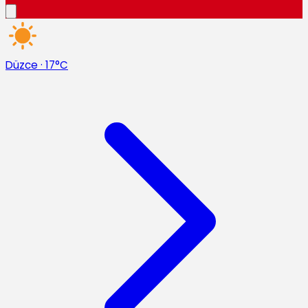
Düzce
·
17°C