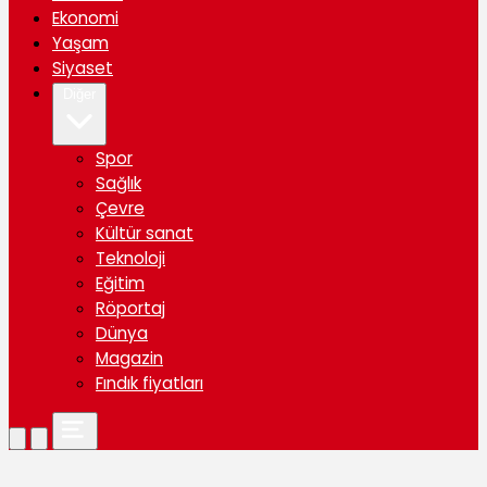
Ekonomi
Yaşam
Siyaset
Diğer
Spor
Sağlık
Çevre
Kültür sanat
Teknoloji
Eğitim
Röportaj
Dünya
Magazin
Fındık fiyatları