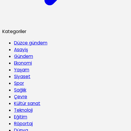
Kategoriler
Düzce gündem
Asayiş
Gündem
Ekonomi
Yaşam
Siyaset
Spor
Sağlık
Çevre
Kültür sanat
Teknoloji
Eğitim
Röportaj
Dünya