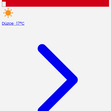
Düzce
·
17°C