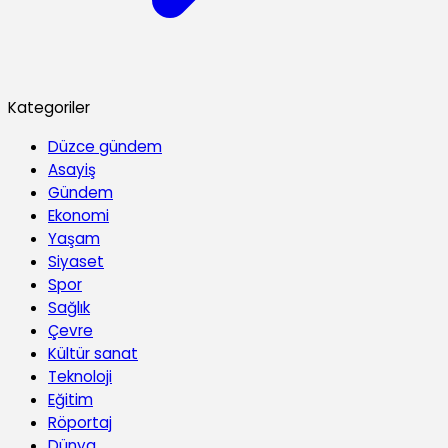
Kategoriler
Düzce gündem
Asayiş
Gündem
Ekonomi
Yaşam
Siyaset
Spor
Sağlık
Çevre
Kültür sanat
Teknoloji
Eğitim
Röportaj
Dünya