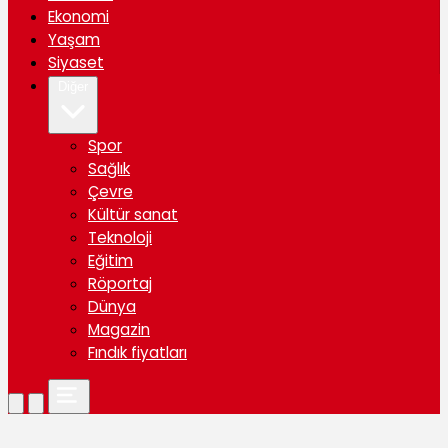
Ekonomi
Yaşam
Siyaset
Diğer
Spor
Sağlık
Çevre
Kültür sanat
Teknoloji
Eğitim
Röportaj
Dünya
Magazin
Fındık fiyatları