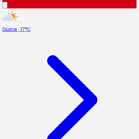
Düzce
·
17°C