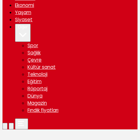
Ekonomi
Yaşam
Siyaset
Diğer
Spor
Sağlık
Çevre
Kültür sanat
Teknoloji
Eğitim
Röportaj
Dünya
Magazin
Fındık fiyatları