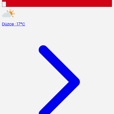
Düzce
·
17°C