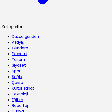
Kategoriler
Düzce gündem
Asayiş
Gündem
Ekonomi
Yaşam
Siyaset
Spor
Sağlık
Çevre
Kültür sanat
Teknoloji
Eğitim
Röportaj
Dünya