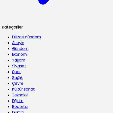
Kategoriler
Düzce gündem
Asayiş
Gündem
Ekonomi
Yaşam
Siyaset
Spor
Sağlık
Çevre
Kültür sanat
Teknoloji
Eğitim
Röportaj
Dünya