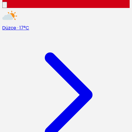
Düzce
·
17°C