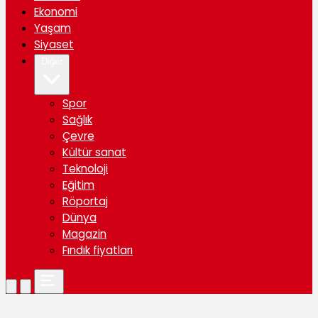
Ekonomi
Yaşam
Siyaset
Diğer
Spor
Sağlık
Çevre
Kültür sanat
Teknoloji
Eğitim
Röportaj
Dünya
Magazin
Fındık fiyatları