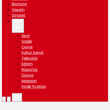
Ekonomi
Yaşam
Siyaset
Diğer
Spor
Sağlık
Çevre
Kültür sanat
Teknoloji
Eğitim
Röportaj
Dünya
Magazin
Fındık fiyatları