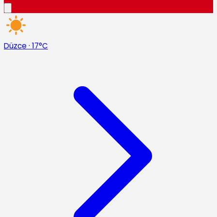
Düzce
·
17°C