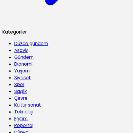
Kategoriler
Düzce gündem
Asayiş
Gündem
Ekonomi
Yaşam
Siyaset
Spor
Sağlık
Çevre
Kültür sanat
Teknoloji
Eğitim
Röportaj
Dünya