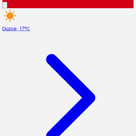
Düzce
·
17°C