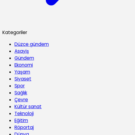
Kategoriler
Düzce gündem
Asayiş
Gündem
Ekonomi
Yaşam
Siyaset
Spor
Sağlık
Çevre
Kültür sanat
Teknoloji
Eğitim
Röportaj
Dünya