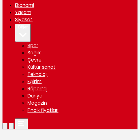
Ekonomi
Yaşam
Siyaset
Diğer
Spor
Sağlık
Çevre
Kültür sanat
Teknoloji
Eğitim
Röportaj
Dünya
Magazin
Fındık fiyatları