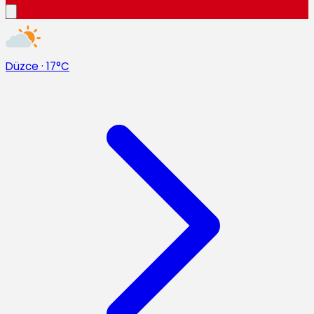
Düzce
·
17°C