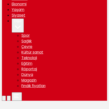
Ekonomi
Yaşam
Siyaset
Diğer
Spor
Sağlık
Çevre
Kültür sanat
Teknoloji
Eğitim
Röportaj
Dünya
Magazin
Fındık fiyatları