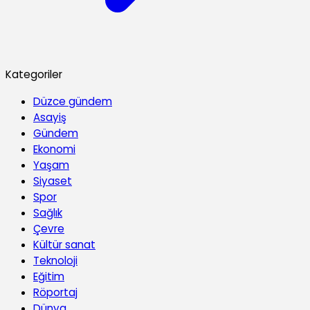
Kategoriler
Düzce gündem
Asayiş
Gündem
Ekonomi
Yaşam
Siyaset
Spor
Sağlık
Çevre
Kültür sanat
Teknoloji
Eğitim
Röportaj
Dünya