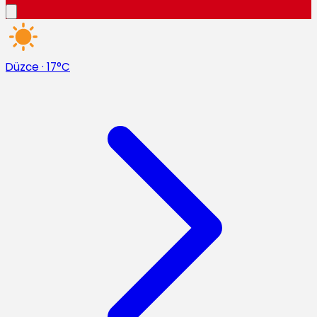
Düzce
·
17°C