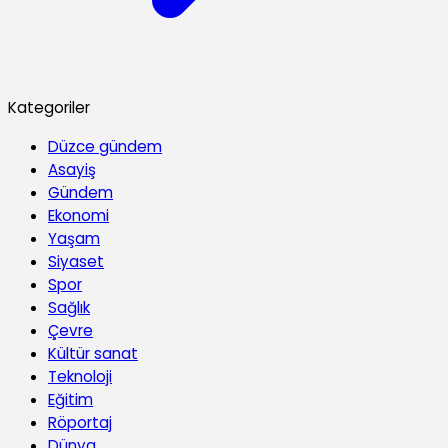
Kategoriler
Düzce gündem
Asayiş
Gündem
Ekonomi
Yaşam
Siyaset
Spor
Sağlık
Çevre
Kültür sanat
Teknoloji
Eğitim
Röportaj
Dünya