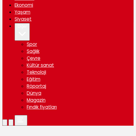
Ekonomi
Yaşam
Siyaset
Diğer
Spor
Sağlık
Çevre
Kültür sanat
Teknoloji
Eğitim
Röportaj
Dünya
Magazin
Fındık fiyatları