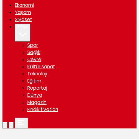
Ekonomi
Yaşam
Siyaset
Diğer
Spor
Sağlık
Çevre
Kültür sanat
Teknoloji
Eğitim
Röportaj
Dünya
Magazin
Fındık fiyatları