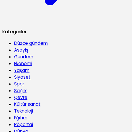
Kategoriler
Düzce gündem
Asayiş
Gündem
Ekonomi
Yaşam
Siyaset
Spor
Sağlık
Çevre
Kültür sanat
Teknoloji
Eğitim
Röportaj
Dünya