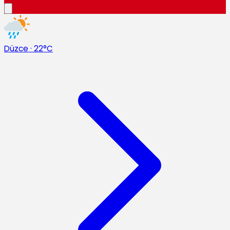
Düzce
·
22°C