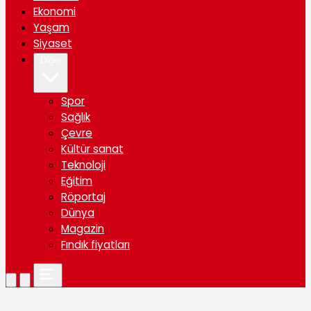
Ekonomi
Yaşam
Siyaset
Diğer
Spor
Sağlık
Çevre
Kültür sanat
Teknoloji
Eğitim
Röportaj
Dünya
Magazin
Fındık fiyatları