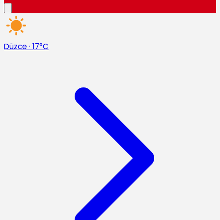
Düzce
·
17°C