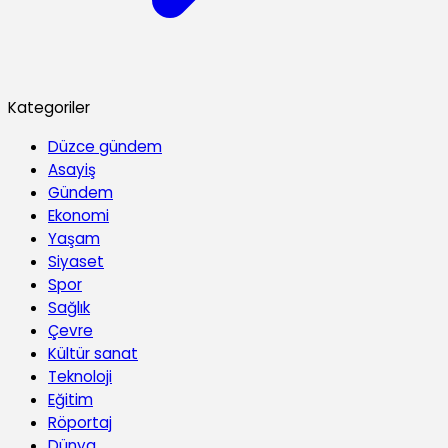
Kategoriler
Düzce gündem
Asayiş
Gündem
Ekonomi
Yaşam
Siyaset
Spor
Sağlık
Çevre
Kültür sanat
Teknoloji
Eğitim
Röportaj
Dünya