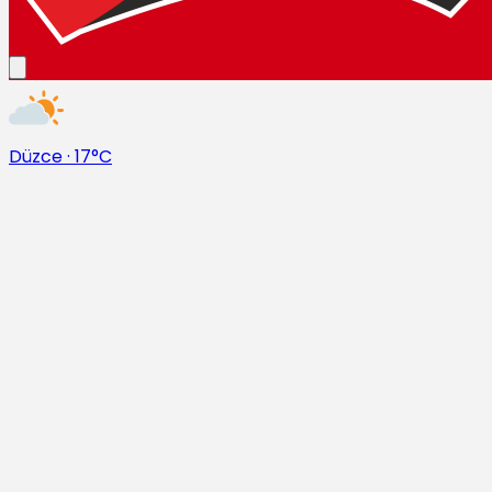
Düzce
·
17°C