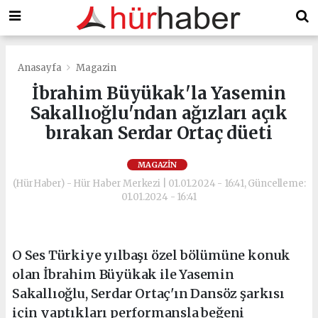
Anasayfa
Magazin
İbrahim Büyükak'la Yasemin
Sakallıoğlu'ndan ağızları açık
bırakan Serdar Ortaç düeti
MAGAZIN
(HürHaber) - Hür Haber Merkezi | 01.01.2024 - 16:41, Güncelleme:
01.01.2024 - 16:41
O Ses Türkiye yılbaşı özel bölümüne konuk
olan İbrahim Büyükak ile Yasemin
Sakallıoğlu, Serdar Ortaç'ın Dansöz şarkısı
için yaptıkları performansla beğeni