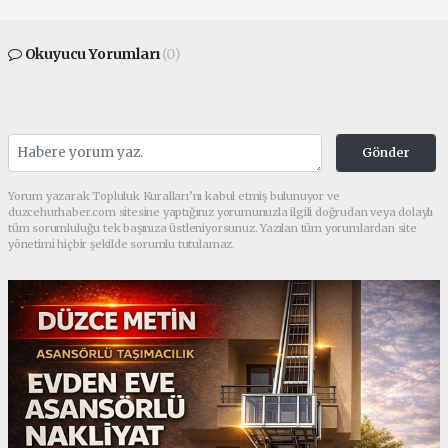
Okuyucu Yorumları
(0)
Gönder
Yorum yazarak Topluluk Kuralları’nı kabul etmiş bulunuyor ve
duzcehurhaber.com sitesine yaptığınız yorumunuzla ilgili doğrudan veya dolaylı
tüm sorumluluğu tek başınıza üstleniyorsunuz. Yazılan tüm yorumlardan site
yönetimi hiçbir şekilde sorumlu tutulamaz.