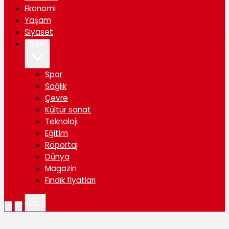
Ekonomi
Yaşam
Siyaset
Diğer
Spor
Sağlık
Çevre
Kültür sanat
Teknoloji
Eğitim
Röportaj
Dünya
Magazin
Fındık fiyatları