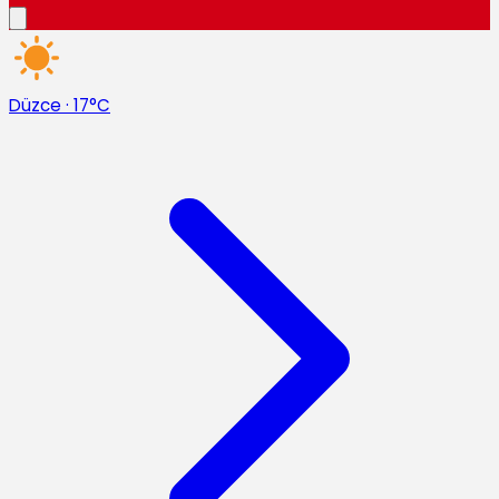
Düzce
·
17°C