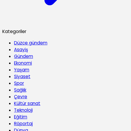
Kategoriler
Düzce gündem
Asayiş
Gündem
Ekonomi
Yaşam
Siyaset
Spor
Sağlık
Çevre
Kültür sanat
Teknoloji
Eğitim
Röportaj
Dünya