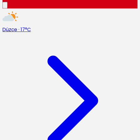
Düzce
·
17°C