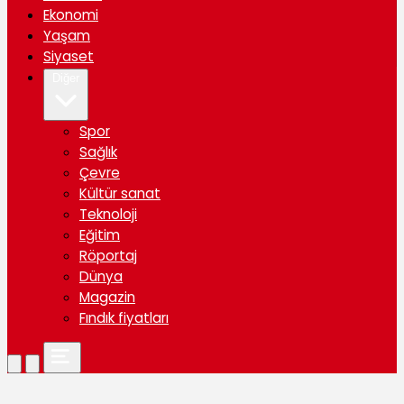
Ekonomi
Yaşam
Siyaset
Diğer
Spor
Sağlık
Çevre
Kültür sanat
Teknoloji
Eğitim
Röportaj
Dünya
Magazin
Fındık fiyatları