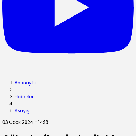
Anasayfa
›
Haberler
›
Asayiş
03 Ocak 2024 - 14:18