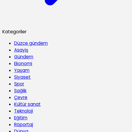
Kategoriler
Düzce gündem
Asayiş
Gündem
Ekonomi
Yaşam
Siyaset
Spor
Sağlık
Çevre
Kültür sanat
Teknoloji
Eğitim
Röportaj
Dünya