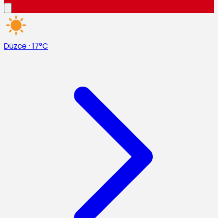
Düzce
·
17°C