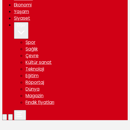
Ekonomi
Yaşam
Siyaset
Diğer
Spor
Sağlık
Çevre
Kültür sanat
Teknoloji
Eğitim
Röportaj
Dünya
Magazin
Fındık fiyatları