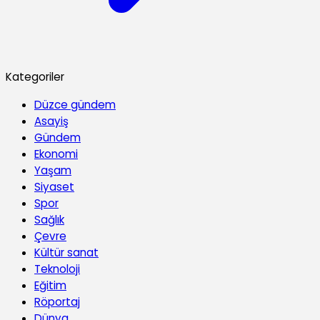
Kategoriler
Düzce gündem
Asayiş
Gündem
Ekonomi
Yaşam
Siyaset
Spor
Sağlık
Çevre
Kültür sanat
Teknoloji
Eğitim
Röportaj
Dünya