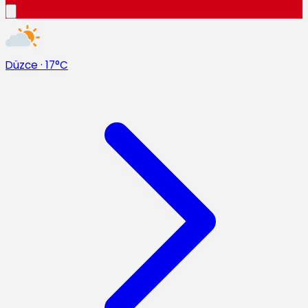
Düzce
·
17°C