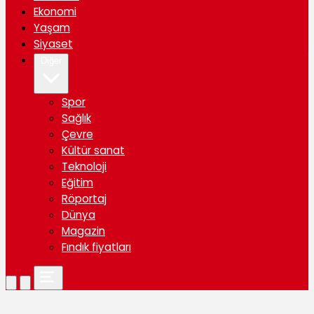
Ekonomi
Yaşam
Siyaset
Diğer
Spor
Sağlık
Çevre
Kültür sanat
Teknoloji
Eğitim
Röportaj
Dünya
Magazin
Fındık fiyatları