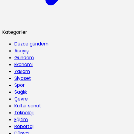
Kategoriler
Düzce gündem
Asayiş
Gündem
Ekonomi
Yaşam
Siyaset
Spor
Sağlık
Çevre
Kültür sanat
Teknoloji
Eğitim
Röportaj
Dünya