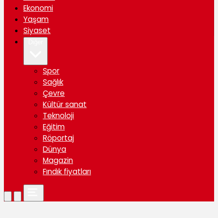
Ekonomi
Yaşam
Siyaset
Diğer
Spor
Sağlık
Çevre
Kültür sanat
Teknoloji
Eğitim
Röportaj
Dünya
Magazin
Fındık fiyatları