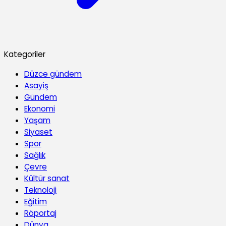
Kategoriler
Düzce gündem
Asayiş
Gündem
Ekonomi
Yaşam
Siyaset
Spor
Sağlık
Çevre
Kültür sanat
Teknoloji
Eğitim
Röportaj
Dünya