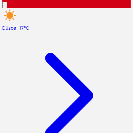
Düzce
·
17°C